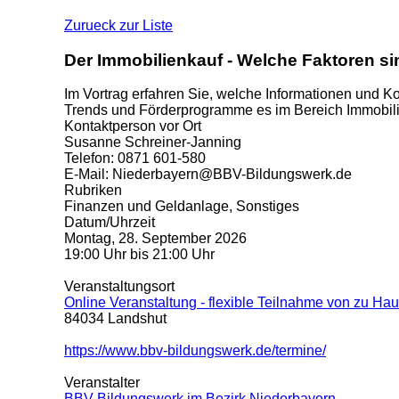
Zurueck zur Liste
Der Immobilienkauf - Welche Faktoren si
Im Vortrag erfahren Sie, welche Informationen und 
Trends und Förderprogramme es im Bereich Immobilie
Kontaktperson vor Ort
Susanne Schreiner-Janning
Telefon: 0871 601-580
E-Mail: Niederbayern@BBV-Bildungswerk.de
Rubriken
Finanzen und Geldanlage, Sonstiges
Datum/Uhrzeit
Montag, 28. September 2026
19:00 Uhr bis 21:00 Uhr
Veranstaltungsort
Online Veranstaltung - flexible Teilnahme von zu Ha
84034
Landshut
https://www.bbv-bildungswerk.de/termine/
Veranstalter
BBV Bildungswerk im Bezirk Niederbayern