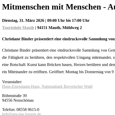
Mitmenschen mit Menschen - Au
Dienstag, 31. März 2026
| 09:00 Uhr bis 17:00 Uhr
Touristinfo Mauth
|
94151 Mauth
, Mühlweg 2
Christiane Binder präsentiert eine eindrucksvolle Sammlung von
Christiane Binder präsentiert eine eindrucksvolle Sammlung von Gemäl
die Fähigkeit zu berühren, den respektvollen Umgang miteinander,
eine Botschaft: Kunst kann Brücken bauen, Herzen berühren und den 
ein Miteinander zu eröffnen. Geöffnet: Montag bis Donnerstag von 9 bi
Veranstalter:
Hans-Eisenmann-Haus, Nationalpark Bayerischer Wald
Böhmstraße 39
94556 Neuschönau
Telefon: 08558 9615-0
heh@npv-bw.bayern.de