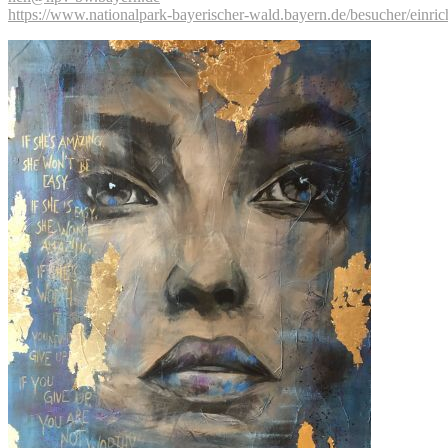
https://www.nationalpark-bayerischer-wald.bayern.de/besucher/einri