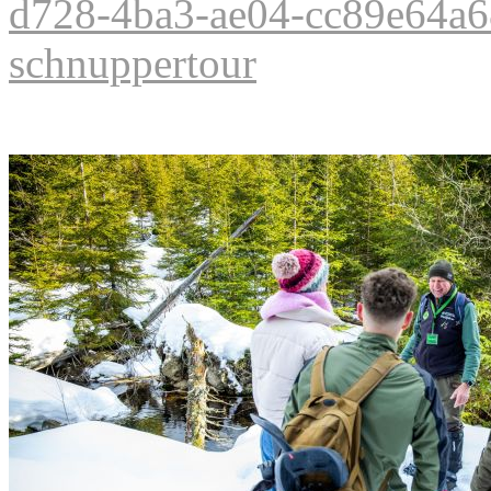
d728-4ba3-ae04-cc89e64a68
schnuppertour